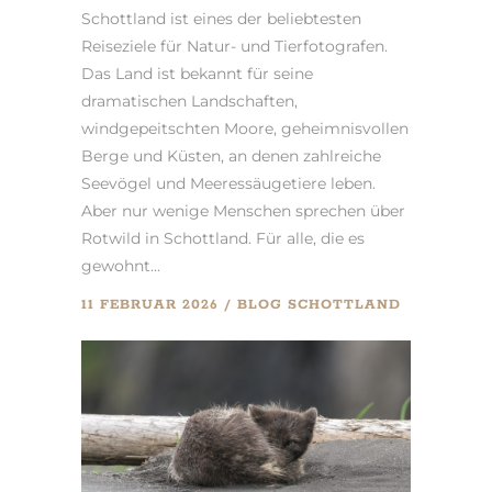
Schottland ist eines der beliebtesten
Reiseziele für Natur- und Tierfotografen.
Das Land ist bekannt für seine
dramatischen Landschaften,
windgepeitschten Moore, geheimnisvollen
Berge und Küsten, an denen zahlreiche
Seevögel und Meeressäugetiere leben.
Aber nur wenige Menschen sprechen über
Rotwild in Schottland. Für alle, die es
gewohnt...
11 FEBRUAR 2026
BLOG
SCHOTTLAND