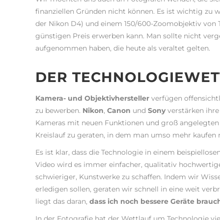
finanziellen Gründen nicht können. Es ist wichtig zu 
der Nikon D4) und einem 150/600-Zoomobjektiv von
günstigen Preis erwerben kann. Man sollte nicht verg
aufgenommen haben, die heute als veraltet gelten.
DER TECHNOLOGIEWET
Kamera- und Objektivhersteller
verfügen offensichtl
zu bewerben.
Nikon
,
Canon
und
Sony
verstärken ihre
Kameras mit neuen Funktionen und groß angelegten K
Kreislauf zu geraten, in dem man umso mehr kaufen 
Es ist klar, dass die Technologie in einem beispiello
Video wird es immer einfacher, qualitativ hochwertig
schwieriger, Kunstwerke zu schaffen. Indem wir Wissen
erledigen sollen, geraten wir schnell in eine weit ve
liegt das daran,
dass ich noch bessere Geräte brauc
In der Fotografie hat der Wettlauf um Technologie vie