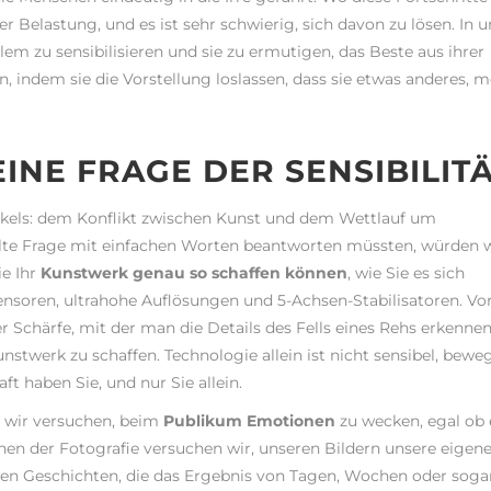
r Belastung, und es ist sehr schwierig, sich davon zu lösen. In 
em zu sensibilisieren und sie zu ermutigen, das Beste aus ihrer
, indem sie die Vorstellung loslassen, dass sie etwas anderes, 
EINE FRAGE DER SENSIBILIT
els: dem Konflikt zwischen Kunst und dem Wettlauf um
ellte Frage mit einfachen Worten beantworten müssten, würden 
ie Ihr
Kunstwerk genau so schaffen können
, wie Sie es sich
ensoren, ultrahohe Auflösungen und 5-Achsen-Stabilisatoren. Vo
er Schärfe, mit der man die Details des Fells eines Rehs erkenne
Kunstwerk zu schaffen. Technologie allein ist nicht sensibel, bew
t haben Sie, und nur Sie allein.
em wir versuchen, beim
Publikum Emotionen
zu wecken, egal ob 
hen der Fotografie versuchen wir, unseren Bildern unsere eigen
enen Geschichten, die das Ergebnis von Tagen, Wochen oder soga