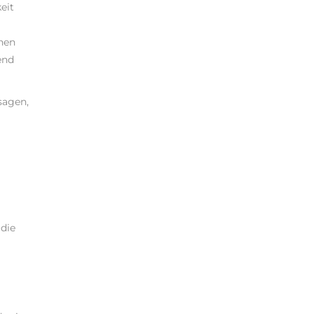
eit
enen
end
sagen,
 die