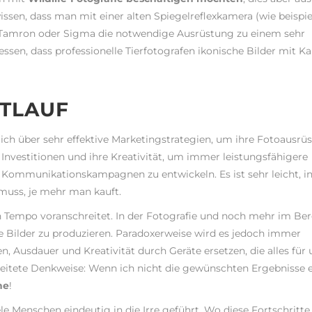
wissen, dass man mit einer alten Spiegelreflexkamera (wie beispi
 Tamron oder Sigma die notwendige Ausrüstung zu einem sehr
essen, dass professionelle Tierfotografen ikonische Bilder mit K
TLAUF
ich über sehr effektive Marketingstrategien, um ihre Fotoausrü
 Investitionen und ihre Kreativität, um immer leistungsfähigere
ommunikationskampagnen zu entwickeln. Es ist sehr leicht, in
muss, je mehr man kauft.
sen Tempo voranschreitet. In der Fotografie und noch mehr im Ber
e Bilder zu produzieren. Paradoxerweise wird es jedoch immer
, Ausdauer und Kreativität durch Geräte ersetzen, die alles für 
rbreitete Denkweise: Wenn ich nicht die gewünschten Ergebnisse e
he
!
le Menschen eindeutig in die Irre geführt. Wo diese Fortschritte