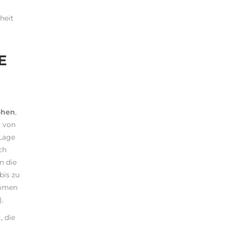
heit
E
öhen
,
t von
 Lage
ch
n die
bis zu
ommen
.
, die