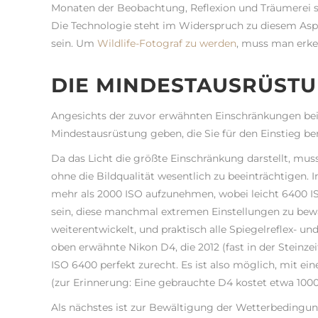
Monaten der Beobachtung, Reflexion und Träumerei s
Die Technologie steht im Widerspruch zu diesem Aspekt
sein. Um
Wildlife-Fotograf zu werden
, muss man erke
DIE MINDESTAUSRÜSTU
Angesichts der zuvor erwähnten Einschränkungen bei 
Mindestausrüstung geben, die Sie für den Einstieg be
Da das Licht die größte Einschränkung darstellt, muss
ohne die Bildqualität wesentlich zu beeinträchtigen. In
mehr als 2000 ISO aufzunehmen, wobei leicht 6400 IS
sein, diese manchmal extremen Einstellungen zu bewält
weiterentwickelt, und praktisch alle Spiegelreflex- u
oben erwähnte Nikon D4, die 2012 (fast in der Stein
ISO 6400 perfekt zurecht. Es ist also möglich, mit
(zur Erinnerung: Eine gebrauchte D4 kostet etwa 1000
Als nächstes ist zur Bewältigung der Wetterbedingung