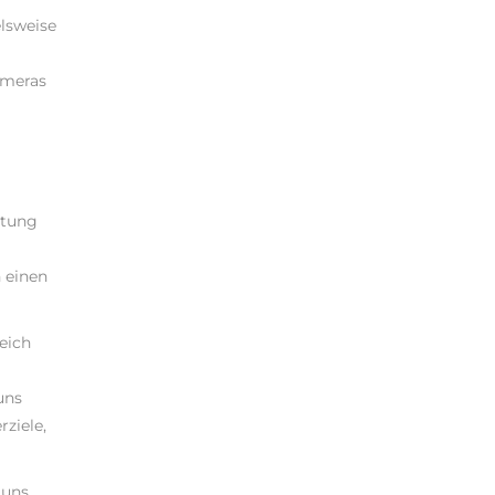
elsweise
ameras
stung
 einen
eich
uns
rziele,
 uns