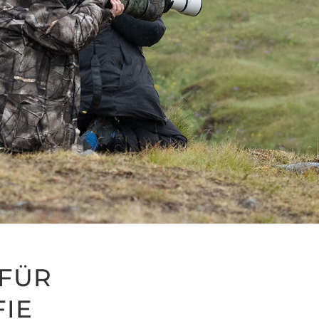
 FÜR
IE