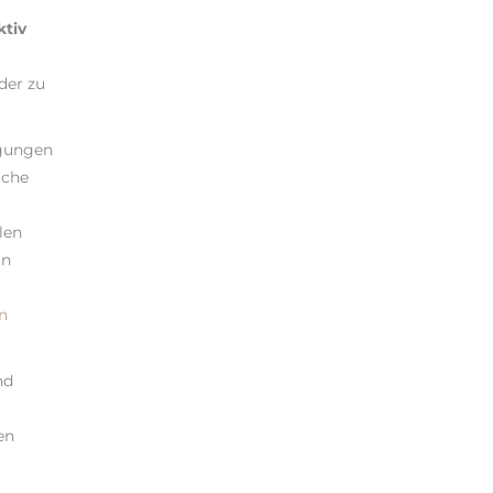
tiv
der zu
ngungen
iche
len
in
n
nd
en