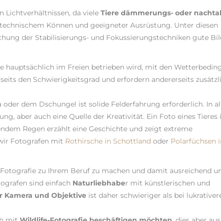
n Lichtverhältnissen, da viele
Tiere dämmerungs- oder nachtak
 technischem Können und geeigneter Ausrüstung. Unter diesen
chung der Stabilisierungs- und Fokussierungstechniken gute Bil
fie hauptsächlich im Freien betrieben wird, mit den Wetterbedi
eits den Schwierigkeitsgrad und erfordern andererseits zusätzl
 oder dem Dschungel ist solide Felderfahrung erforderlich. In al
g, aber auch eine Quelle der Kreativität. Ein Foto eines Tieres 
ndem Regen erzählt eine Geschichte und zeigt extreme
wir Fotografen mit
Rothirsche in Schottland
oder
Polarfüchsen i
ife-Fotografie zu Ihrem Beruf zu machen und damit ausreichend u
tografen sind einfach
Naturliebhabe
r mit künstlerischen und
er Kamera und Objektive
ist daher schwieriger als bei lukrativer
ch mit
Wildlife-Fotografie beschäftigen möchten
, dies aber aus