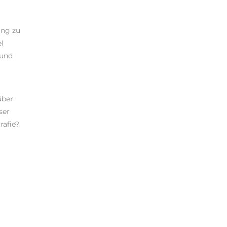
ung zu
l
 und
über
ser
rafie?