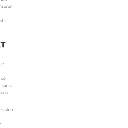
unseren
mehr
ÄT
wir
rbei
n kann.
egend
es sich
e
r