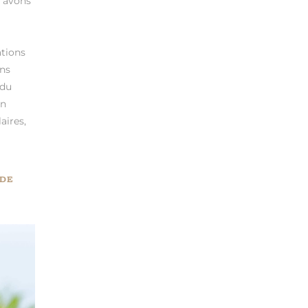
s avons
ations
ns
 du
en
aires,
NDE