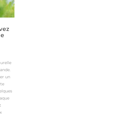
vez
ge
n
urelle
lande.
er un
tte
elques
haque
t
x