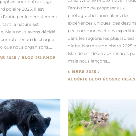
Chez Wildlife Photo Travel, nou
raphes pour notre stage
l’ambition de proposer aux
d polaire 2025. Il est
photographes animaliers des
 d’anticiper le déroulement
expériences uniques, des destin
, tant la nature est
peu communes et des expéditio
le. Mais nous avons décidé
dans les régions les plus isolées
n compte rendu de chaque
globe. Notre stage photo 2025 
o que nous organisons....
Islande est dédié aux renards pol
RE 2025
BLOG
ISLANDE
mais nous lançons...
6 MARS 2025
ALGÉRIE
BLOG
ÉCOSSE
ISLA