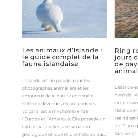
Les animaux d’Islande :
Ring ro
le guide complet de la
jours 
faune islandaise
de pay
animal
L’Islande est un paradis pour les
L’Islande e
photographes animaliers et les
nord de l’A
amoureux de la nature en général.
l’impressi
Cette île devenue célèbre pour ses
l’Islande e
volcans, est à mi-chemin entre
réalité est 
l’Europe et l’Amérique. Elle possède un
de 10 ans q
climat particulier, une situation
Islande, et
géologique unique et une histoire qui...