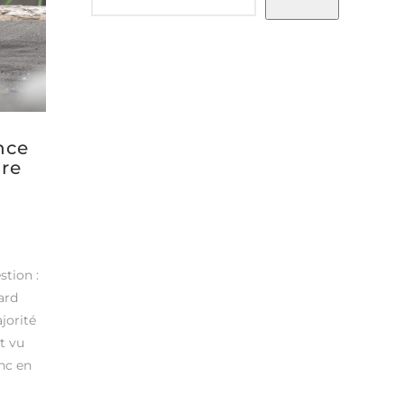
ence
ire
tion :
nard
ajorité
t vu
nc en