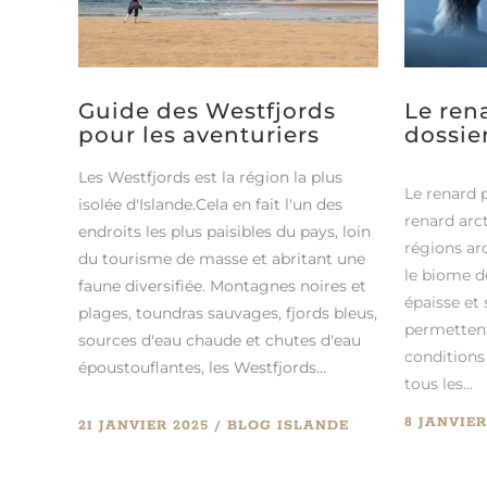
Le rena
Guide des Westfjords
dossie
pour les aventuriers
Les Westfjords est la région la plus
Le renard 
isolée d'Islande.Cela en fait l'un des
renard arct
endroits les plus paisibles du pays, loin
régions ar
du tourisme de masse et abritant une
le biome d
faune diversifiée. Montagnes noires et
épaisse et
plages, toundras sauvages, fjords bleus,
permettent
sources d'eau chaude et chutes d'eau
conditions
époustouflantes, les Westfjords...
tous les...
8 JANVIER
21 JANVIER 2025
BLOG
ISLANDE