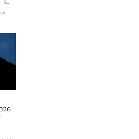
il...
DE
2026
t