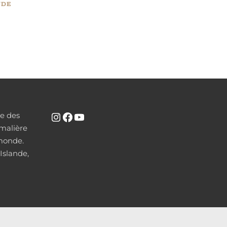
NDE
se des
INSTAGRAM
FACEBOOK
YOUTUBE
malière
 monde.
Islande,