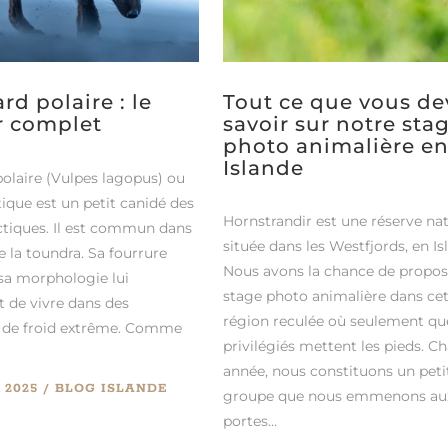
rd polaire : le
Tout ce que vous de
r complet
savoir sur notre sta
photo animalière e
Islande
polaire (Vulpes lagopus) ou
ique est un petit canidé des
Hornstrandir est une réserve nat
ctiques. Il est commun dans
située dans les Westfjords, en Is
e la toundra. Sa fourrure
Nous avons la chance de propos
 sa morphologie lui
stage photo animalière dans ce
 de vivre dans des
région reculée où seulement qu
 de froid extrême. Comme
privilégiés mettent les pieds. C
année, nous constituons un peti
 2025
BLOG
ISLANDE
groupe que nous emmenons au
portes...