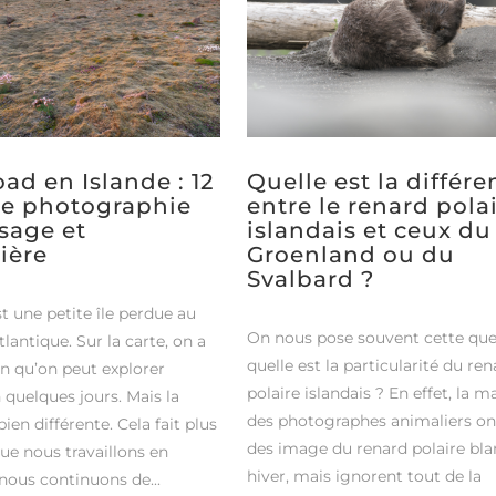
ad en Islande : 12
Quelle est la différ
de photographie
entre le renard pola
sage et
islandais et ceux du
ière
Groenland ou du
Svalbard ?
st une petite île perdue au
On nous pose souvent cette ques
tlantique. Sur la carte, on a
quelle est la particularité du re
on qu’on peut explorer
polaire islandais ? En effet, la m
n quelques jours. Mais la
des photographes animaliers on
bien différente. Cela fait plus
des image du renard polaire bla
ue nous travaillons en
hiver, mais ignorent tout de la
 nous continuons de...