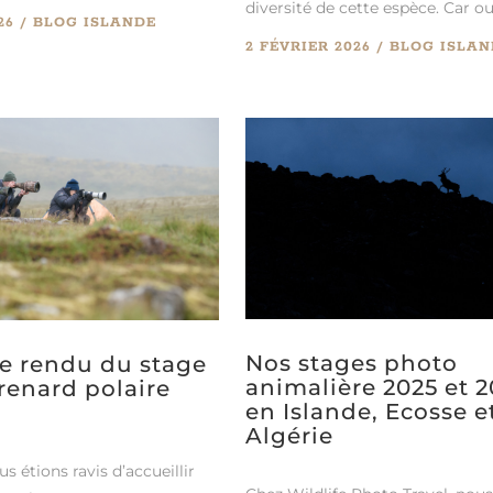
diversité de cette espèce. Car oui, 
26
BLOG
ISLANDE
2 FÉVRIER 2026
BLOG
ISLAN
Nos stages photo
 rendu du stage
animalière 2025 et 
renard polaire
en Islande, Ecosse e
Algérie
us étions ravis d’accueillir