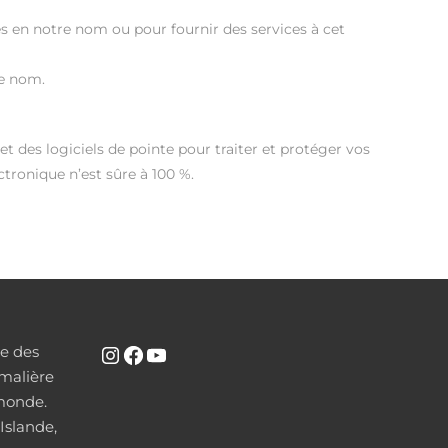
ces en notre nom ou pour fournir des services à cet
re nom.
t des logiciels de pointe pour traiter et protéger vos
tronique n’est sûre à 100 %.
se des
INSTAGRAM
FACEBOOK
YOUTUBE
malière
 monde.
Islande,