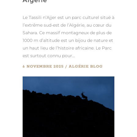
Le Tassili n’Ajjer est un parc culturel situé à
l’extrême sud-est de l’Algérie, au cœur du
Sahara. Ce massif montagneux de plus de
1000 m d’altitude est un bijou de nature et
un haut lieu de l’histoire africaine. Le Parc
est surtout connu pour...
6 NOVEMBRE 2025
ALGÉRIE
BLOG