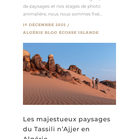
de paysages et nos stages de photo
animalière, nous nous sommes fixé...
19 DÉCEMBRE 2025
ALGÉRIE
BLOG
ÉCOSSE
ISLANDE
Les majestueux paysages
du Tassili n’Ajjer en
Algérie