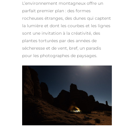
L’environnement montagneux offre un
parfait premier plan : des formes
rocheuses étranges, des dunes qui captent
la lumière et dont les courbes et les lignes
sont une invitation à la créativité, des
plantes torturées par des années de
sécheresse et de vent, bref, un paradis
pour les photographes de paysages.